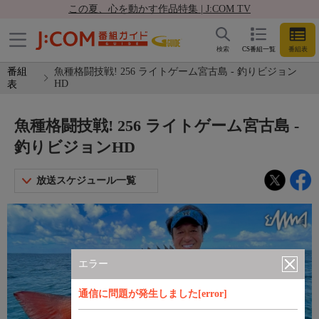
この夏、心を動かす作品特集 | J:COM TV
検索
CS番組一覧
番組表
番組
魚種格闘技戦! 256 ライトゲーム宮古島 - 釣りビジョン
HD
表
魚種格闘技戦! 256 ライトゲーム宮古島 -
釣りビジョンHD
放送スケジュール一覧
エラー
通信に問題が発生しました[error]