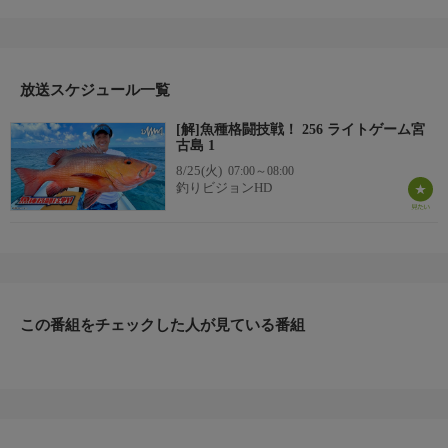
番組。眩しい夏の陽射しが強く降り注ぐ沖縄宮古島でのライトタ
ックルゲーム。前後篇で送るインショアバトル
前篇はミノーを中心にボートキャスティングゲームでのトロピ
カルフィッシュ攻略！何目まで魚種を伸ばせるか！？ちゃんぷる
ーフィッシングinインショアゲームで遊ぶ！
放送スケジュール一覧
＊出演者：村田 基＊初回放送：2023/8/5
[解]魚種格闘技戦！ 256 ライトゲーム宮
古島 1
8/25(火)
07:00～08:00
釣りビジョンHD
この番組をチェックした人が見ている番組