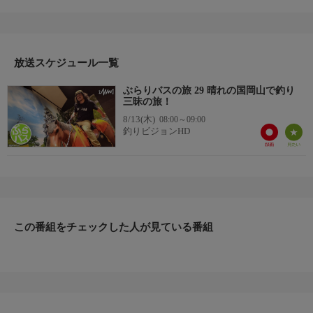
組。旅をするのは、釣りニンジャことセンドウタカシ。のんびり
気まま、思うがままに釣りの旅を楽しみます。
今回の旅の舞台になるのは、晴れの国・岡山県。観光やグルメ
はもちろん、グランピングも堪能。瀬戸内らしい釣りもいっぱい
楽しんでいますよ。今日も元気に出発進行！
放送スケジュール一覧
＊出演者：センドウタカシ
ぶらりバスの旅 29 晴れの国岡山で釣り
＊初回放送：2023/8/5
三昧の旅！
8/13(木)
08:00～09:00
釣りビジョンHD
この番組をチェックした人が見ている番組