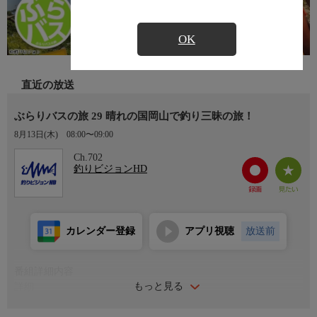
OK
直近の放送
ぶらりバスの旅 29 晴れの国岡山で釣り三昧の旅！
8月13日(木)
08:00〜09:00
Ch.702
釣りビジョンHD
カレンダー登録
アプリ視聴
放送前
番組詳細内容
もっと見る
詳細
電車やバスを乗り継ぎ、全国各地をぶらりするフィッシング旅番