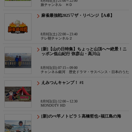
8月8日(土) 21:00～22:00
旅チャンネル ＨＤ
麻雀最強戦2025▽ザ・リベンジ【A卓】
8月8日(土) 22:00～23:40
テレ朝チャンネル２
[新]【山の日特集】ちょっと山頂へ〜絶景！ニ
ッポン低山紀行 弥彦山・高川山
8月9日(日) 07:15～09:00
チャンネル銀河 歴史ドラマ・サスペンス・日本のうた
えみつんキャンプ！ #1
8月9日(日) 12:00～12:30
MONDOTV HD
[新]のべ竿ノトビラ 5 高橋哲也×福江島の海