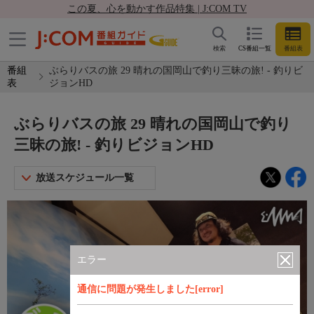
この夏、心を動かす作品特集 | J:COM TV
検索
CS番組一覧
番組表
番組
ぶらりバスの旅 29 晴れの国岡山で釣り三昧の旅! - 釣りビ
表
ジョンHD
ぶらりバスの旅 29 晴れの国岡山で釣り
三昧の旅! - 釣りビジョンHD
放送スケジュール一覧
エラー
通信に問題が発生しました[error]