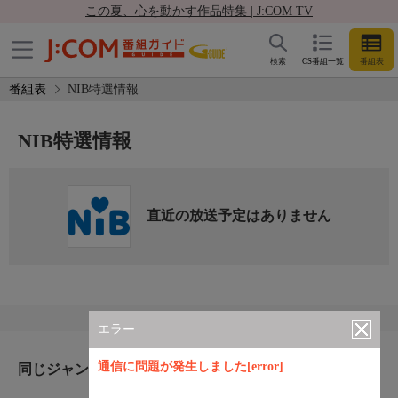
この夏、心を動かす作品特集 | J:COM TV
検索
CS番組一覧
番組表
番組表
NIB特選情報
NIB特選情報
直近の放送予定はありません
エラー
通信に問題が発生しました[error]
同じジャンルのおすすめ番組