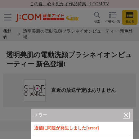
この夏、心を動かす作品特集 | J:COM TV
検索
CS番組一覧
番組表
番組
透明美肌の電動洗顔ブラシネイオンビューティー 新色登
表
場!
透明美肌の電動洗顔ブラシネイオンビュ
ーティー 新色登場!
直近の放送予定はありません
エラー
通信に問題が発生しました[error]