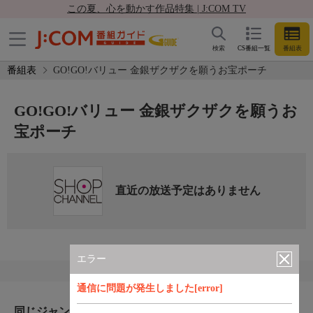
この夏、心を動かす作品特集 | J:COM TV
検索
CS番組一覧
番組表
番組表
GO!GO!バリュー 金銀ザクザクを願うお宝ポーチ
GO!GO!バリュー 金銀ザクザクを願うお
宝ポーチ
直近の放送予定はありません
エラー
通信に問題が発生しました[error]
同じジャンルのおすすめ番組