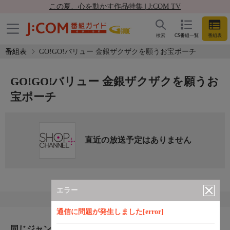
この夏、心を動かす作品特集 | J:COM TV
検索
CS番組一覧
番組表
番組表
GO!GO!バリュー 金銀ザクザクを願うお宝ポーチ
GO!GO!バリュー 金銀ザクザクを願うお
宝ポーチ
直近の放送予定はありません
エラー
通信に問題が発生しました[error]
同じジャンルのおすすめ番組