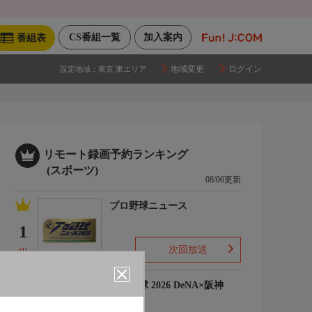
CS番組一覧
加入案内
番組表
地域変更
ログイン
設定地域：
東京 東エリア
リモート録画予約ランキング
(スポーツ)
08/06更新
プロ野球ニュース
1
次回放送
(1)
プロ野球 2026 DeNA×阪神
2