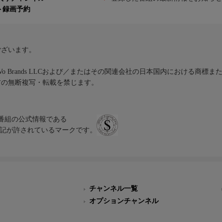
ト録画予約
ございます。
iVo Brands LLCおよび／またはその関連会社の日本国内における商標
材の無断複写・転載を禁じます。
、テレビ番組の公式情報である
スにのみ表記が許されているマークです。
チャンネル一覧
オプションチャンネル