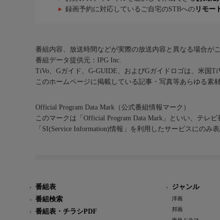
録画予約に対応しているご自宅のSTBへの
リモー
番組内容、放送時間などが実際の放送内容と異なる場合が
番組データ提供元：IPG Inc.
TiVo、Gガイド、G-GUIDE、およびGガイドロゴは、米国T
このホームページに掲載している記事・写真等あらゆる素
Official Program Data Mark（公式番組情報マーク）
このマークは「Official Program Data Mark」といい
「SI(Service Information)情報」を利用したサービ
番組表
ジャンル
番組検索
洋画
邦画
番組表・チラシPDF