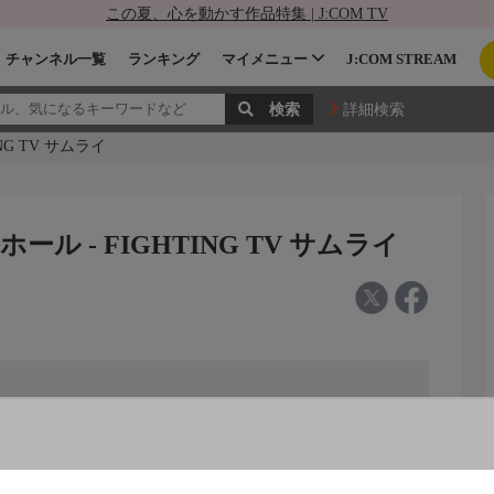
この夏、心を動かす作品特集 | J:COM TV
チャンネル一覧
ランキング
マイメニュー
J:COM STREAM
詳細検索
NG TV サムライ
ホール - FIGHTING TV サムライ