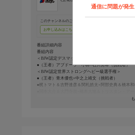
Ch.401
FIGHTING TV サムライ
通信に問題が発生しま
このチャンネルのご視聴には、オプションチャンネル(有料
お申し込みはこちら
ご利用料金はこちら
番組詳細内容
番組内容
＜BJW認定デスマッチヘビー級選手権＞
●（王者）アブドーラ・小林×石川勇希（挑戦者）
＜BJW認定世界ストロングヘビー級選手権＞
●（王者）青木優也×中之上靖文（挑戦者）
●梶トマト＆吉野達彦＆関札皓太×阿部史典＆橋本
●関本大介＆大門寺崇×橋本大地＆トリスタン・アー
■
＜デスマッチ＞
●伊東竜二＆宮本裕向＆木高イサミ×竹田誠志＆塚
●星野勘九郎＆高橋匡哉×浜亮太＆アンディ・ウー
●野村卓矢＆吉田和正×神谷英慶＆加藤拓歩