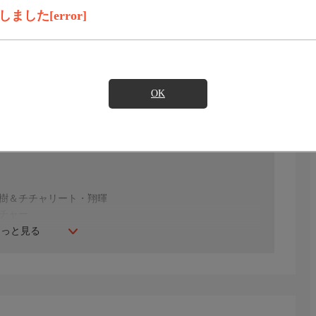
録画予約
見たい
した[error]
)のご契約が必要となります。
OK
和樹＆チチャリート・翔暉
チャー
もっと見る
本拓海＆菊田一美