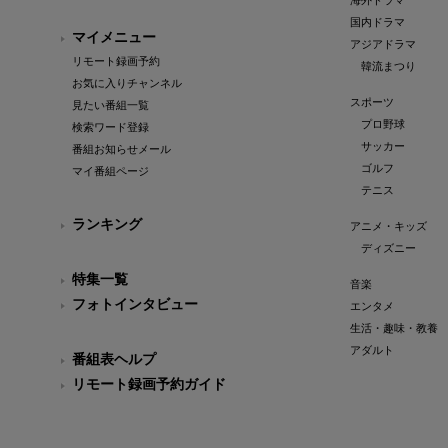
海外ドラマ
国内ドラマ
マイメニュー
アジアドラマ
リモート録画予約
韓流まつり
お気に入りチャンネル
スポーツ
見たい番組一覧
プロ野球
検索ワード登録
サッカー
番組お知らせメール
ゴルフ
マイ番組ページ
テニス
ランキング
アニメ・キッズ
ディズニー
特集一覧
音楽
フォトインタビュー
エンタメ
生活・趣味・教養
アダルト
番組表ヘルプ
リモート録画予約ガイド