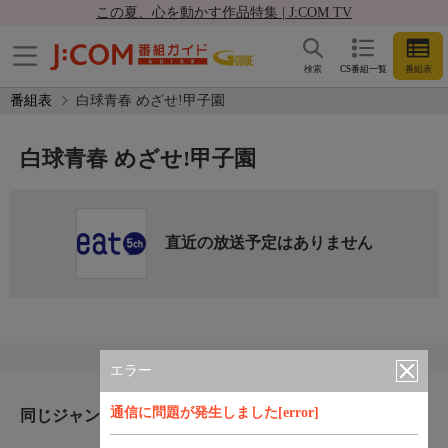
この夏、心を動かす作品特集 | J:COM TV
検索
CS番組一覧
番組表
番組表
白球青春 めざせ!甲子園
白球青春 めざせ!甲子園
直近の放送予定はありません
エラー
通信に問題が発生しました[error]
同じジャンルのおすすめ番組