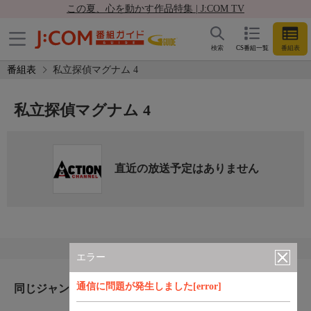
この夏、心を動かす作品特集 | J:COM TV
検索
CS番組一覧
番組表
番組表
私立探偵マグナム 4
私立探偵マグナム 4
直近の放送予定はありません
エラー
通信に問題が発生しました[error]
同じジャンルのおすすめ番組