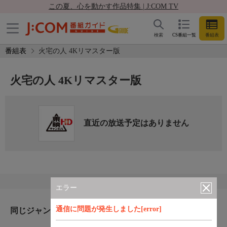
この夏、心を動かす作品特集 | J:COM TV
検索
CS番組一覧
番組表
番組表
火宅の人 4Kリマスター版
火宅の人 4Kリマスター版
直近の放送予定はありません
エラー
通信に問題が発生しました[error]
同じジャンルのおすすめ番組