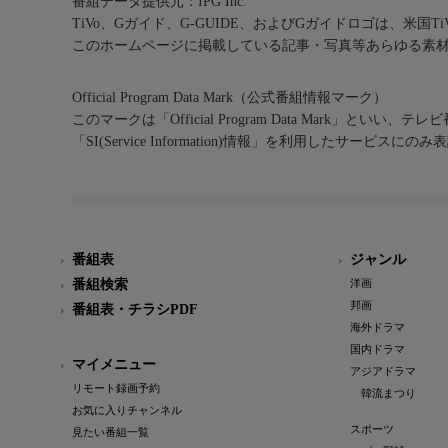
番組データ提供元：IPG Inc.
TiVo、Gガイド、G-GUIDE、およびGガイドロゴは、米国T
このホームページに掲載している記事・写真等あらゆる素
Official Program Data Mark（公式番組情報マーク）
このマークは「Official Program Data Mark」といい
「SI(Service Information)情報」を利用したサービ
番組表
ジャンル
番組検索
洋画
邦画
番組表・チラシPDF
海外ドラマ
国内ドラマ
マイメニュー
アジアドラマ
リモート録画予約
韓流まつり
お気に入りチャンネル
スポーツ
見たい番組一覧