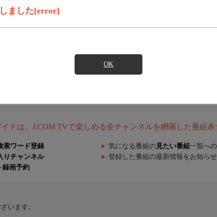
した[error]
OK
組ガイドは、J:COM TVで楽しめる全チャンネルを網羅した番組
検索ワード登録
気になる番組の
見たい番組
一覧への
入りチャンネル
登録した番組の最新情報をお知らせ
ト録画予約
ございます。