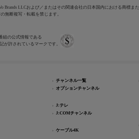
iVo Brands LLCおよび／またはその関連会社の日本国内における商標
材の無断複写・転載を禁じます。
、テレビ番組の公式情報である
スにのみ表記が許されているマークです。
チャンネル一覧
オプションチャンネル
J:テレ
J:COMチャンネル
ケーブル4K