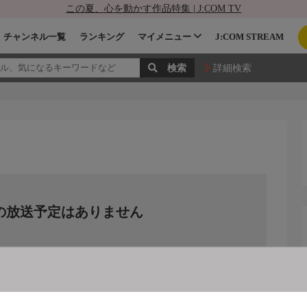
この夏、心を動かす作品特集 | J:COM TV
チャンネル一覧
ランキング
マイメニュー
J:COM STREAM
詳細検索
の放送予定はありません