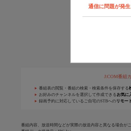
通信に問題が発生しま
J:COM番
番組表の閲覧・番組の検索・検索条件を保存する
お好みのチャンネルを選択して作成できる
お気に
録画予約に対応しているご自宅のSTBへの
リモー
番組内容、放送時間などが実際の放送内容と異なる場合が