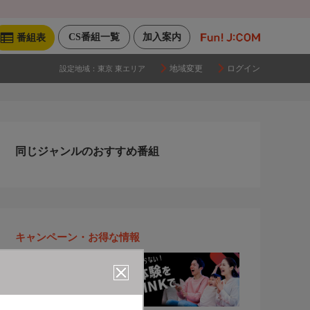
CS番組一覧
加入案内
番組表
地域変更
ログイン
設定地域：
東京 東エリア
同じジャンルのおすすめ番組
キャンペーン・お得な情報