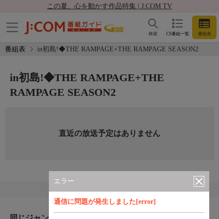
この夏、心を動かす作品特集 | J:COM TV
検索
CS番組一覧
番組表
番組表
in初島!◆THE RAMPAGE+THE RAMPAGE SEASON2
in初島!◆THE RAMPAGE+THE
RAMPAGE SEASON2
直近の放送予定はありません
エラー
通信に問題が発生しました[error]
同じジャンルのおすすめ番組