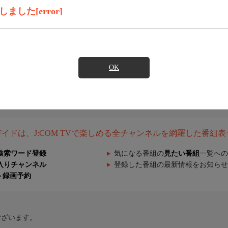
した[error]
OK
組ガイドは、J:COM TVで楽しめる全チャンネルを網羅した番組
検索ワード登録
気になる番組の
見たい番組
一覧への
入りチャンネル
登録した番組の最新情報をお知らせ
ト録画予約
ございます。