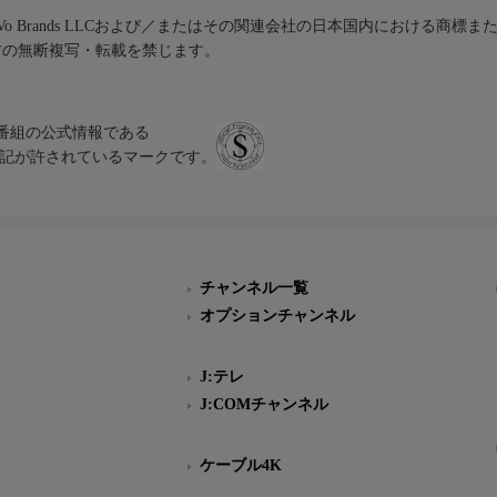
iVo Brands LLCおよび／またはその関連会社の日本国内における商標
材の無断複写・転載を禁じます。
、テレビ番組の公式情報である
スにのみ表記が許されているマークです。
チャンネル一覧
オプションチャンネル
J:テレ
J:COMチャンネル
ケーブル4K