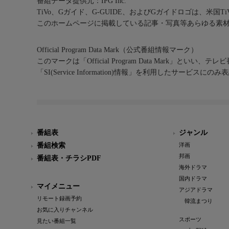
番組データ提供元：IPG Inc.
TiVo、Gガイド、G-GUIDE、およびGガイドロゴは、米国T
このホームページに掲載している記事・写真等あらゆる素
Official Program Data Mark（公式番組情報マーク）
このマークは「Official Program Data Mark」といい
「SI(Service Information)情報」を利用したサービ
番組表
ジャンル
番組検索
洋画
邦画
番組表・チラシPDF
海外ドラマ
国内ドラマ
マイメニュー
アジアドラマ
リモート録画予約
韓流まつり
お気に入りチャンネル
スポーツ
見たい番組一覧