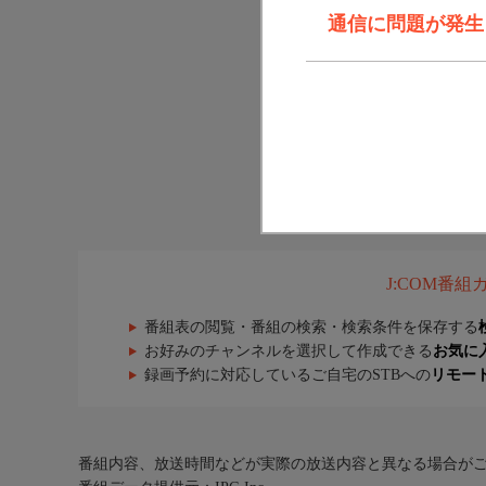
通信に問題が発生しま
J:COM番
番組表の閲覧・番組の検索・検索条件を保存する
お好みのチャンネルを選択して作成できる
お気に
録画予約に対応しているご自宅のSTBへの
リモー
番組内容、放送時間などが実際の放送内容と異なる場合が