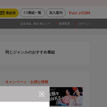
CS番組一覧
加入案内
番組表
地域変更
ログイン
設定地域：
東京 東エリア
同じジャンルのおすすめ番組
キャンペーン・お得な情報