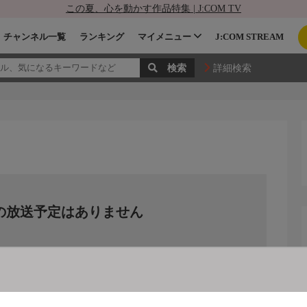
この夏、心を動かす作品特集 | J:COM TV
チャンネル一覧
ランキング
マイメニュー
J:COM STREAM
詳細検索
の放送予定はありません