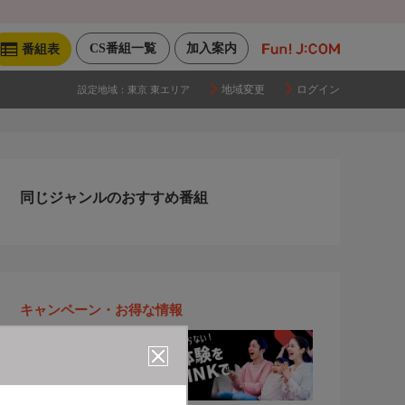
CS番組一覧
加入案内
番組表
地域変更
ログイン
設定地域：
東京 東エリア
同じジャンルのおすすめ番組
キャンペーン・お得な情報