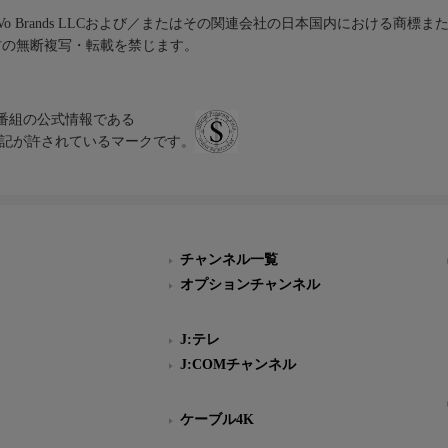
iVo Brands LLCおよび／またはその関連会社の日本国内における商標
材の無断複写・転載を禁じます。
、テレビ番組の公式情報である
スにのみ表記が許されているマークです。
チャンネル一覧
オプションチャンネル
J:テレ
J:COMチャンネル
ケーブル4K