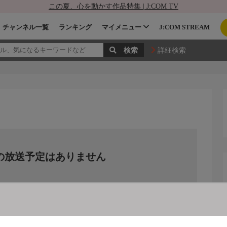
この夏、心を動かす作品特集 | J:COM TV
チャンネル一覧
ランキング
マイメニュー
J:COM STREAM
詳細検索
の放送予定はありません