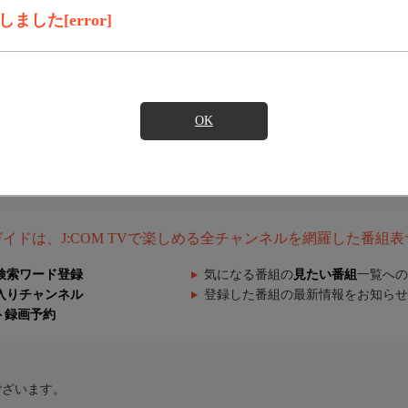
した[error]
OK
組ガイドは、J:COM TVで楽しめる全チャンネルを網羅した番組
検索ワード登録
気になる番組の
見たい番組
一覧への
入りチャンネル
登録した番組の最新情報をお知らせ
ト録画予約
ございます。