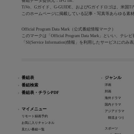
番組データ提供元：IPG Inc.
TiVo、Gガイド、G-GUIDE、およびGガイドロゴは、米国T
このホームページに掲載している記事・写真等あらゆる素
Official Program Data Mark（公式番組情報マーク）
このマークは「Official Program Data Mark」といい
「SI(Service Information)情報」を利用したサービ
番組表
ジャンル
番組検索
洋画
邦画
番組表・チラシPDF
海外ドラマ
国内ドラマ
マイメニュー
アジアドラマ
リモート録画予約
韓流まつり
お気に入りチャンネル
スポーツ
見たい番組一覧