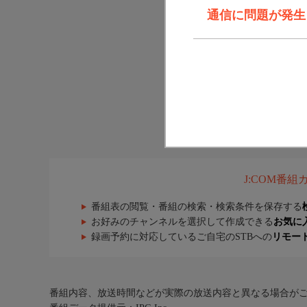
通信に問題が発生しま
J:COM番
番組表の閲覧・番組の検索・検索条件を保存する
お好みのチャンネルを選択して作成できる
お気に
録画予約に対応しているご自宅のSTBへの
リモー
番組内容、放送時間などが実際の放送内容と異なる場合が