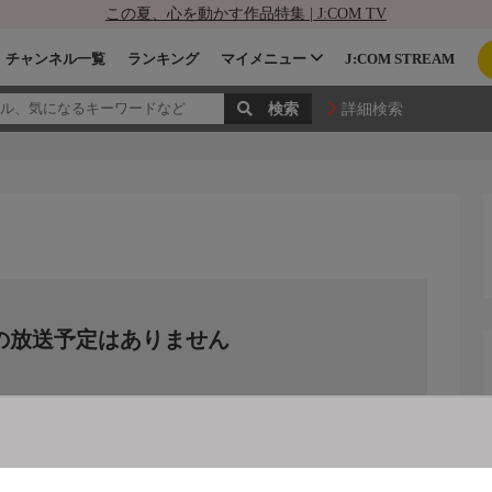
この夏、心を動かす作品特集 | J:COM TV
チャンネル一覧
ランキング
マイメニュー
J:COM STREAM
詳細検索
の放送予定はありません