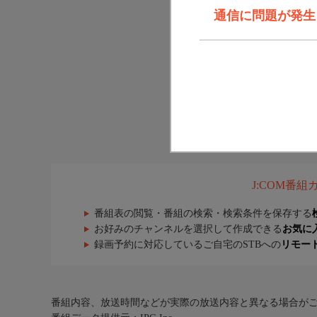
通信に問題が発生しま
J:COM番
番組表の閲覧・番組の検索・検索条件を保存する
お好みのチャンネルを選択して作成できる
お気に
録画予約に対応しているご自宅のSTBへの
リモー
番組内容、放送時間などが実際の放送内容と異なる場合が