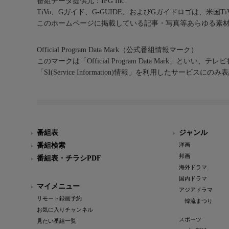
番組データ提供元：IPG Inc.
TiVo、Gガイド、G-GUIDE、およびGガイドロゴは、米国T
このホームページに掲載している記事・写真等あらゆる素
Official Program Data Mark（公式番組情報マーク）
このマークは「Official Program Data Mark」といい
「SI(Service Information)情報」を利用したサービ
番組表
ジャンル
番組検索
洋画
邦画
番組表・チラシPDF
海外ドラマ
国内ドラマ
マイメニュー
アジアドラマ
リモート録画予約
韓流まつり
お気に入りチャンネル
スポーツ
見たい番組一覧