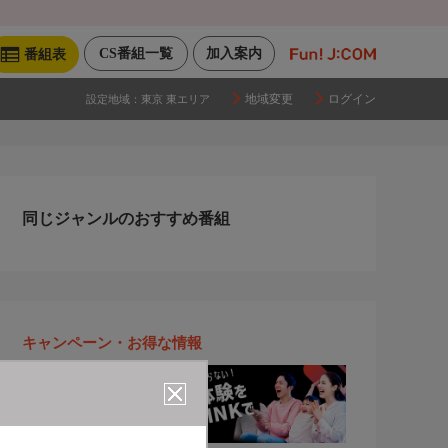
CS番組一覧
加入案内
番組表
地域変更
ログイン
設定地域：
東京 東エリア
同じジャンルのおすすめ番組
キャンペーン・お得な情報