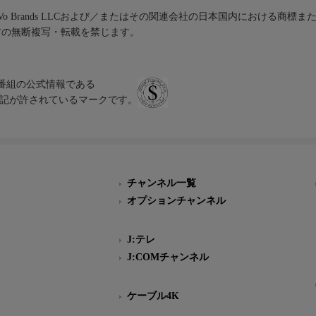
iVo Brands LLCおよび／またはその関連会社の日本国内における商標
材の無断複写・転載を禁じます。
、テレビ番組の公式情報である
スにのみ表記が許されているマークです。
チャンネル一覧
オプションチャンネル
J:テレ
J:COMチャンネル
ケーブル4K