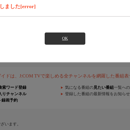
した[error]
OK
組ガイドは、J:COM TVで楽しめる全チャンネルを網羅した番組
検索ワード登録
気になる番組の
見たい番組
一覧への
入りチャンネル
登録した番組の最新情報をお知らせ
ト録画予約
ございます。