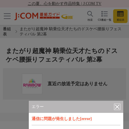
この夏、心を動かす作品特集 | J:COM TV
検索
CS番組一覧
番組表
番組
またがり超魔神 騎乗位天才たちのドスケベ腰振りフェス
表
ティバル 第2幕
またがり超魔神 騎乗位天才たちのドス
ケベ腰振りフェスティバル 第2幕
直近の放送予定はありません
エラー
通信に問題が発生しました[error]