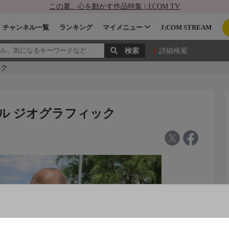
この夏、心を動かす作品特集 | J:COM TV
チャンネル一覧
ランキング
マイメニュー
J:COM STREAM
詳細検索
ック
ナル ジオグラフィック