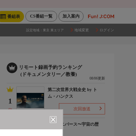
CS番組一覧
加入案内
番組表
地域変更
ログイン
設定地域：
東京 東エリア
リモート録画予約ランキング
(ドキュメンタリー／教養)
08/06更新
第二次世界大戦全史 by ト
ム・ハンクス
1
次回放送
(1)
ザ・ユニバース〜宇宙の歴
史〜S6
2