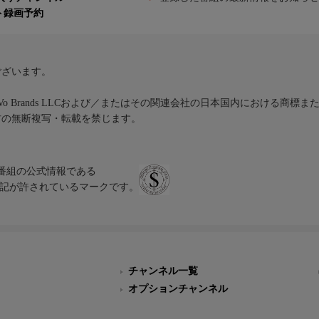
ト録画予約
ございます。
iVo Brands LLCおよび／またはその関連会社の日本国内における商標
材の無断複写・転載を禁じます。
、テレビ番組の公式情報である
スにのみ表記が許されているマークです。
チャンネル一覧
オプションチャンネル