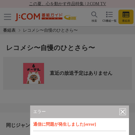
この夏、心を動かす作品特集 | J:COM TV
検索
CS番組一覧
番組表
番組表
レコメシ〜自慢のひとさら〜
レコメシ〜自慢のひとさら〜
直近の放送予定はありません
エラー
通信に問題が発生しました[error]
同じジャンルのおすすめ番組