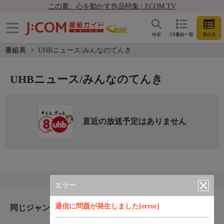
この夏、心を動かす作品特集 | J:COM TV
検索
CS番組一覧
番組表
番組表
UHBニュース/みんなのてんき
UHBニュース/みんなのてんき
直近の放送予定はありません
エラー
通信に問題が発生しました[error]
同じジャンルのおすすめ番組