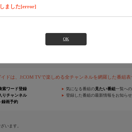
した[error]
OK
組ガイドは、J:COM TVで楽しめる全チャンネルを網羅した番組
検索ワード登録
気になる番組の
見たい番組
一覧への
入りチャンネル
登録した番組の最新情報をお知らせ
ト録画予約
ございます。