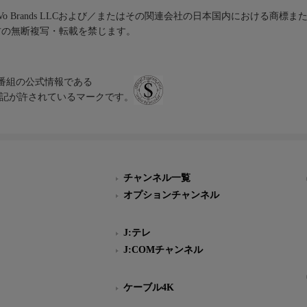
iVo Brands LLCおよび／またはその関連会社の日本国内における商標
材の無断複写・転載を禁じます。
、テレビ番組の公式情報である
スにのみ表記が許されているマークです。
チャンネル一覧
オプションチャンネル
J:テレ
J:COMチャンネル
ケーブル4K