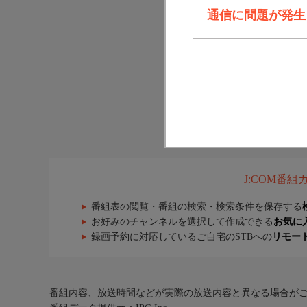
通信に問題が発生しま
J:COM番
番組表の閲覧・番組の検索・検索条件を保存する
お好みのチャンネルを選択して作成できる
お気に
録画予約に対応しているご自宅のSTBへの
リモー
番組内容、放送時間などが実際の放送内容と異なる場合が