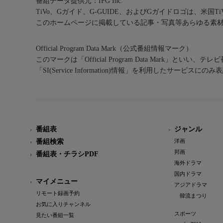
番組データ提供元：IPG Inc.
TiVo、Gガイド、G-GUIDE、およびGガイドロゴは、米国T
このホームページに掲載している記事・写真等あらゆる素
Official Program Data Mark（公式番組情報マーク）
このマークは「Official Program Data Mark」といい
「SI(Service Information)情報」を利用したサービ
番組表
ジャンル
番組検索
洋画
邦画
番組表・チラシPDF
海外ドラマ
国内ドラマ
マイメニュー
アジアドラマ
リモート録画予約
韓流まつり
お気に入りチャンネル
スポーツ
見たい番組一覧