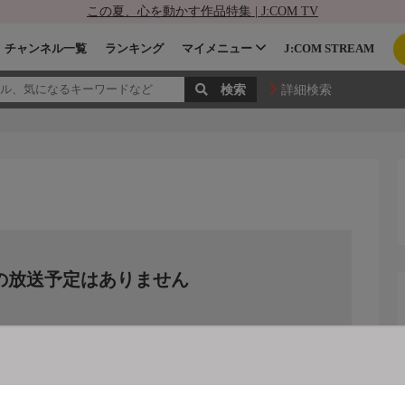
この夏、心を動かす作品特集 | J:COM TV
チャンネル一覧
ランキング
マイメニュー
J:COM STREAM
詳細検索
の放送予定はありません