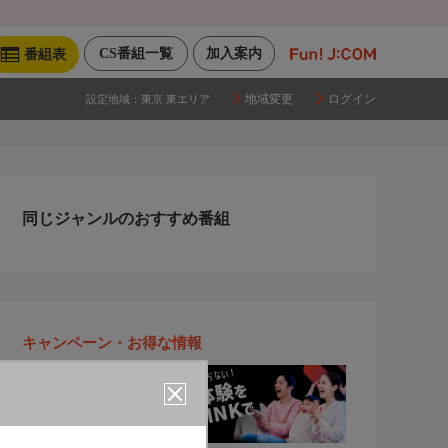
CS番組一覧
加入案内
番組表
地域変更
ログイン
設定地域：
東京 東エリア
同じジャンルのおすすめ番組
キャンペーン・お得な情報