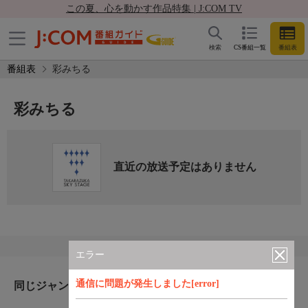
この夏、心を動かす作品特集 | J:COM TV
検索
CS番組一覧
番組表
番組表
彩みちる
彩みちる
直近の放送予定はありません
エラー
通信に問題が発生しました[error]
同じジャンルのおすすめ番組