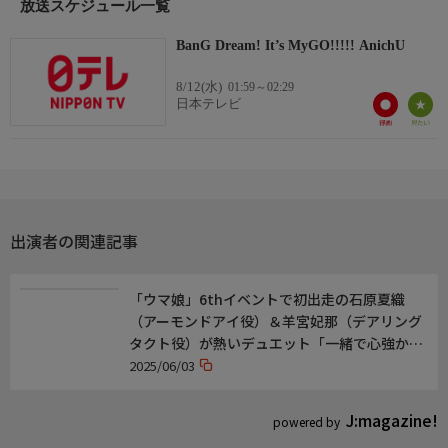
放送スケジュール一覧
原作・脚本
【原作】ブシロード
BanG Dream! It’s MyGO!!!!! AnichU
【シリーズ構成】綾奈ゆにこ
8/12(水)
【脚本】綾奈 ゆにこ 後藤 みどり 小川 ひとみ 和場 明子 晴日 た
01:59～02:29
日本テレビ
に
音楽
【音楽】藤田 淳平(Elements Garden) 藤間 仁(Elements Garden)
【OP】「壱雫空」MyGO!!!!!
【ED】「栞」MyGO!!!!!
出演者の関連記事
制作
【アニメーション制作】サンジゲン
「ウマ娘」6thイベントで初出走の石原夏織
【製作】BanG Dream! Project
（アーモンドアイ役）＆羊宮妃那（デアリング
タクト役）が熱いデュエット「一緒で心強かっ
おしらせ
た」
2025/06/03
【公式サイト】https://anime.bang-dream.com/mygo/
【公式SNS】@bang_dream_info
J:magazine!
powered by