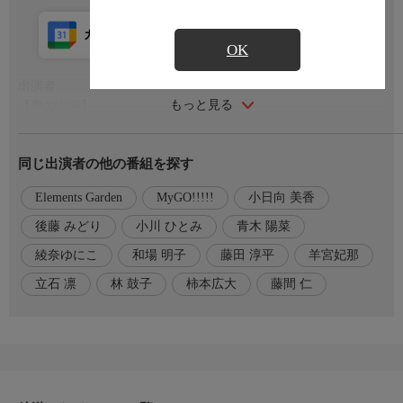
カレンダー登録
アプリ視聴
放送前
OK
出演者
もっと見る
【声の出演】
高松燈…羊宮妃那
千早愛音…立石 凛
同じ出演者の他の番組を探す
要 楽奈…青木 陽菜
長崎そよ…小日向 美香
Elements Garden
MyGO!!!!!
小日向 美香
椎名立希…林 鼓子
ほか
後藤 みどり
小川 ひとみ
青木 陽菜
綾奈ゆにこ
和場 明子
藤田 淳平
羊宮妃那
番組内容
「バンドやる」
立石 凛
林 鼓子
柿本広大
藤間 仁
突如現れた楽奈に振り回される一同。
ライブのための練習が上手くいかず、立希のイライラは募る。
監督・演出
【監督】柿本広大