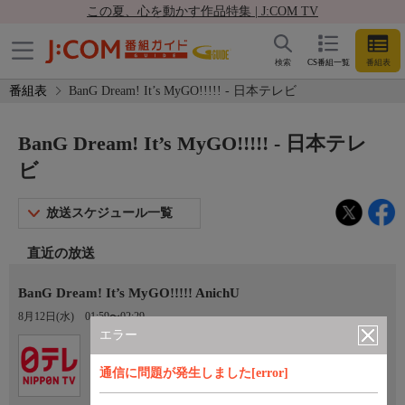
この夏、心を動かす作品特集 | J:COM TV
検索
CS番組一覧
番組表
番組表
BanG Dream! It’s MyGO!!!!! - 日本テレビ
BanG Dream! It’s MyGO!!!!! - 日本テレ
ビ
放送スケジュール一覧
直近の放送
BanG Dream! It’s MyGO!!!!! AnichU
8月12日(水)
01:59〜02:29
エラー
Ch.4
日本テレビ
通信に問題が発生しました[error]