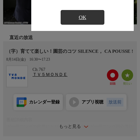
OK
直近の放送
（字）育てて楽しい！園芸のコツ SILENCE， CA POUSSE !
8月14日(金)
16:30〜17:23
Ch.767
ＴＶ５ＭＯＮＤＥ
カレンダー登録
アプリ視聴
放送前
番組詳細内容
もっと見る
ガーデニングの世界にとびこんでみよう。ガーデニング初心者は
もちろん経験豊富な専門家でも楽しめる実践的なアドバイスが盛