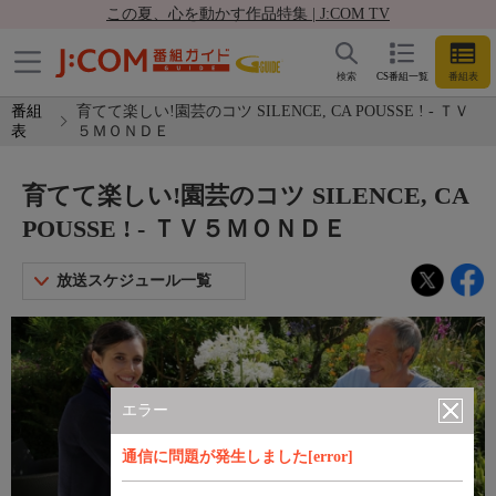
この夏、心を動かす作品特集 | J:COM TV
検索
CS番組一覧
番組表
番組
育てて楽しい!園芸のコツ SILENCE, CA POUSSE ! - ＴＶ
表
５ＭＯＮＤＥ
育てて楽しい!園芸のコツ SILENCE, CA
POUSSE ! - ＴＶ５ＭＯＮＤＥ
放送スケジュール一覧
エラー
通信に問題が発生しました[error]