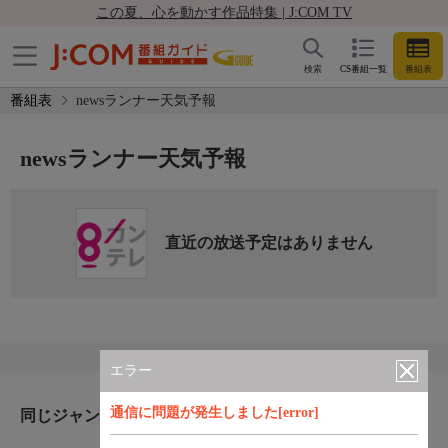
この夏、心を動かす作品特集 | J:COM TV
検索
CS番組一覧
番組表
番組表
newsランナー天気予報
newsランナー天気予報
直近の放送予定はありません
エラー
通信に問題が発生しました[error]
同じジャンルのおすすめ番組