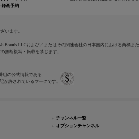
ト録画予約
ございます。
iVo Brands LLCおよび／またはその関連会社の日本国内における商標
材の無断複写・転載を禁じます。
、テレビ番組の公式情報である
スにのみ表記が許されているマークです。
チャンネル一覧
オプションチャンネル