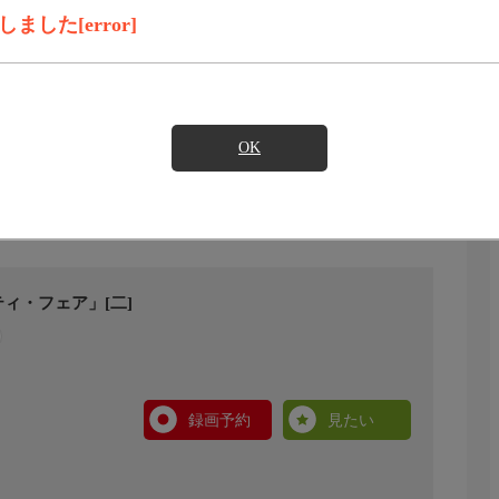
した[error]
OK
ィ・フェア」[二]
録画予約
見たい