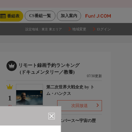
CS番組一覧
加入案内
番組表
地域変更
ログイン
設定地域：
東京 東エリア
リモート録画予約ランキング
(ドキュメンタリー／教養)
07/30更新
第二次世界大戦全史 by ト
ム・ハンクス
1
次回放送
(1)
ザ・ユニバース〜宇宙の歴
史〜S6
2