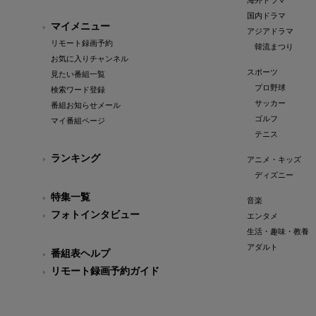
海外ドラマ
国内ドラマ
マイメニュー
アジアドラマ
リモート録画予約
韓流まつり
お気に入りチャンネル
スポーツ
見たい番組一覧
プロ野球
検索ワード登録
サッカー
番組お知らせメール
ゴルフ
マイ番組ページ
テニス
ランキング
アニメ・キッズ
ディズニー
特集一覧
音楽
フォトインタビュー
エンタメ
生活・趣味・教養
アダルト
番組表ヘルプ
リモート録画予約ガイド