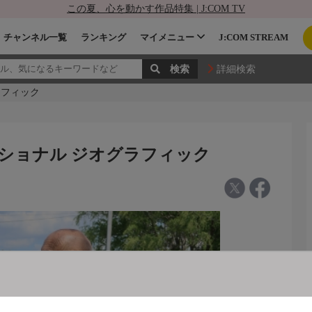
この夏、心を動かす作品特集 | J:COM TV
チャンネル一覧
ランキング
マイメニュー
J:COM STREAM
詳細検索
ラフィック
ナショナル ジオグラフィック