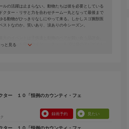
ールの活躍は止まらない。動物たちは彼を必要としている
ドクター・リサと力を合わせチーム一丸となって最後まで
ゆる動物がひっきりなしにやって来る。しかしスゴ腕獣医
ベストなのか。笑いあり、涙ありの今シーズン。
最大のイベントは子供達と動物のペアが競い合う品評会。
ャンピオンを狙うカイリー。チャールズは娘のアビゲイル
もっと見る
には、元気のないドーベルマン、ハチに刺された子犬、介
襲われて眼球が飛び出したシー・ズーが助けを求めてやっ
クター １０「恒例のカウンティ・フェ
録画予約
見たい
ック
クター １０「恒例のカウンティ・フェ