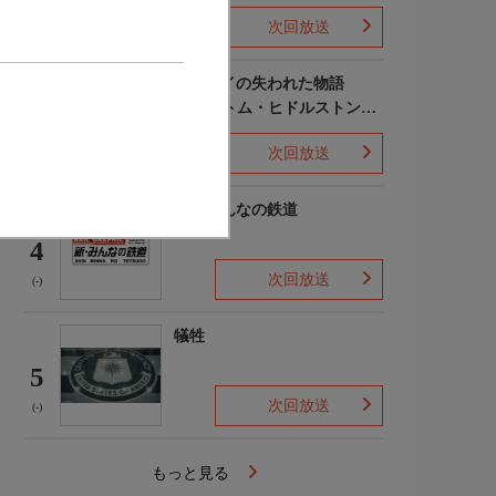
次回放送
(-)
ポンペイの失われた物語
WITH トム・ヒドルストン
3
声:平川大輔
次回放送
(-)
新・みんなの鉄道
4
次回放送
(-)
犠牲
5
次回放送
(-)
もっと見る