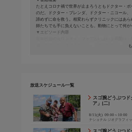
たとえコロナ禍で世界が止まろうともドクター・ポ
のだ。ドクター・ブレンダ、ドクター・ニコール、
諦めずに命を救う。相変わらずクリニックにはあら
師たちでも手に負えないことも。動物にとって何が
▼エピソード内容
毎年恒例のカウンティ・フェアがいよいよ幕開け！
初出場でドキドキの少年たち、２度目のグランドチ
と屋台のホットドッグに大満足！一方、クリニック
助犬になれなかったウルフハウンド、マルチーズに
て来る。
放送スケジュール一覧
スゴ腕どうぶつド
ア」[二]
8/11(火)
09:00～10:00
ナショナル ジオグラフィ
スゴ腕どうぶつド