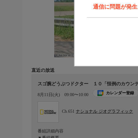
通信に問題が発生しま
直近の放送
スゴ腕どうぶつドクター １０「恒例のカウンテ
カレンダー登録
8月11日(火)
09:00〜10:00
Ch.651
ナショナル ジオグラフィック
番組詳細内容
▼番組概要