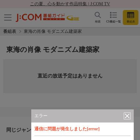
この夏、心を動かす作品特集 | J:COM TV
検索
CS番組一覧
番組表
番組表
東海の肖像 モダニズム建築家
東海の肖像 モダニズム建築家
直近の放送予定はありません
エラー
通信に問題が発生しました[error]
同じジャンルのおすすめ番組