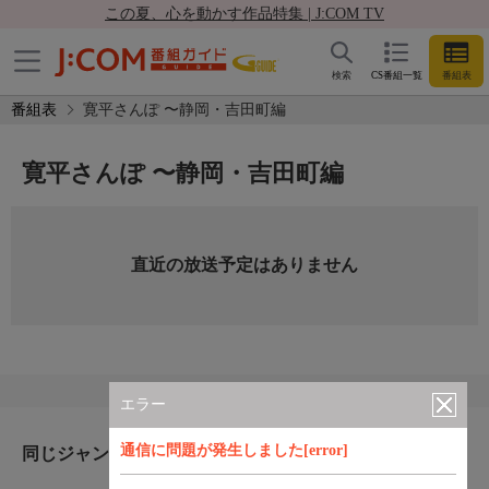
この夏、心を動かす作品特集 | J:COM TV
検索
CS番組一覧
番組表
番組表
寛平さんぽ 〜静岡・吉田町編
寛平さんぽ 〜静岡・吉田町編
直近の放送予定はありません
エラー
通信に問題が発生しました[error]
同じジャンルのおすすめ番組