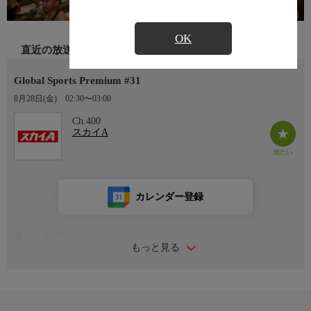
OK
直近の放送
Global Sports Premium #31
8月28日(金)
02:30〜03:00
Ch.400
スカイA
カレンダー登録
番組詳細内容
もっと見る
番組内容
#31 ハーフマラソンHapalua 2026-(1)▽ハワイで開催される、とっ
ておきのメジャーなスポーツイベントを臨場感あふれる映像でお
届けします。