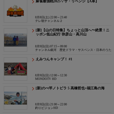
麻雀最強戦2025▽ザ・リベンジ【A卓】
8月8日(土) 22:00～23:40
テレ朝チャンネル２
[新]【山の日特集】ちょっと山頂へ〜絶景！ニ
ッポン低山紀行 弥彦山・高川山
8月9日(日) 07:15～09:00
チャンネル銀河 歴史ドラマ・サスペンス・日本のうた
えみつんキャンプ！ #1
8月9日(日) 12:00～12:30
MONDOTV HD
[新]のべ竿ノトビラ 5 高橋哲也×福江島の海
8月9日(日) 21:00～22:00
釣りビジョンHD