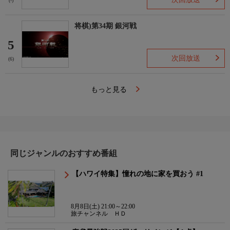
(-)
将棋)第34期 銀河戦
5
次回放送
(6)
もっと見る
同じジャンルのおすすめ番組
【ハワイ特集】憧れの地に家を買おう #1
8月8日(土) 21:00～22:00
旅チャンネル ＨＤ