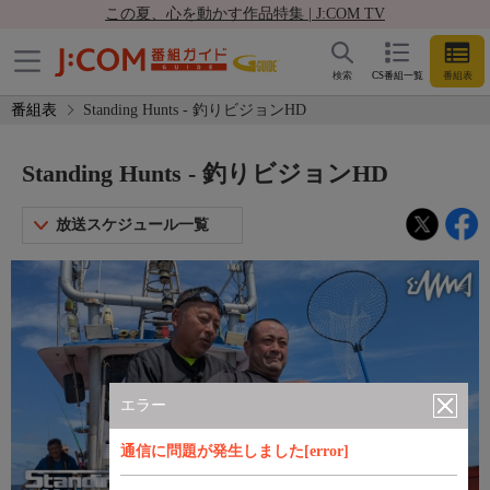
この夏、心を動かす作品特集 | J:COM TV
検索
CS番組一覧
番組表
番組表
Standing Hunts - 釣りビジョンHD
Standing Hunts - 釣りビジョンHD
放送スケジュール一覧
エラー
通信に問題が発生しました[error]