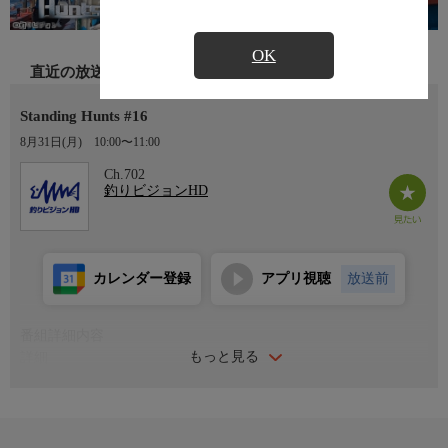
OK
直近の放送
Standing Hunts #16
8月31日(月)
10:00〜11:00
Ch.702
釣りビジョンHD
カレンダー登録
アプリ視聴
放送前
番組詳細内容
もっと見る
詳細
＊出演者：吉田幸治＊初回放送：2026/8/20