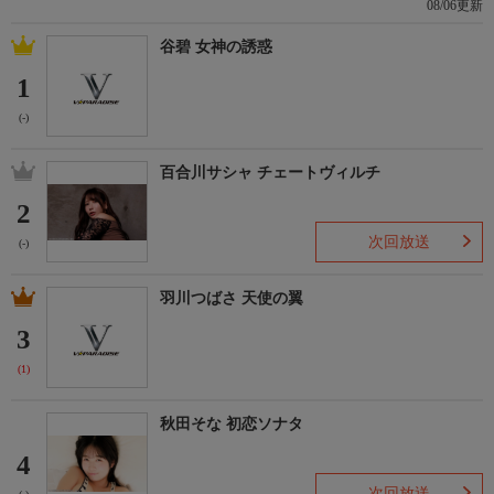
08/06更新
谷碧 女神の誘惑
1
(-)
百合川サシャ チェートヴィルチ
2
次回放送
(-)
羽川つばさ 天使の翼
3
(1)
秋田そな 初恋ソナタ
4
次回放送