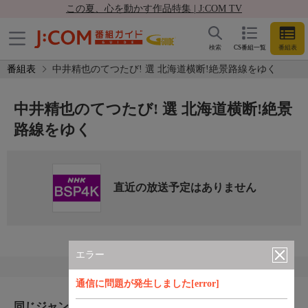
この夏、心を動かす作品特集 | J:COM TV
検索
CS番組一覧
番組表
番組表
中井精也のてつたび! 選 北海道横断!絶景路線をゆく
中井精也のてつたび! 選 北海道横断!絶景
路線をゆく
直近の放送予定はありません
エラー
通信に問題が発生しました[error]
同じジャンルのおすすめ番組