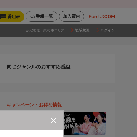
CS番組一覧
加入案内
番組表
地域変更
ログイン
設定地域：
東京 東エリア
同じジャンルのおすすめ番組
キャンペーン・お得な情報