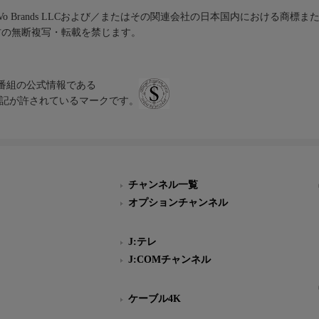
iVo Brands LLCおよび／またはその関連会社の日本国内における商標
材の無断複写・転載を禁じます。
、テレビ番組の公式情報である
スにのみ表記が許されているマークです。
チャンネル一覧
オプションチャンネル
J:テレ
J:COMチャンネル
ケーブル4K