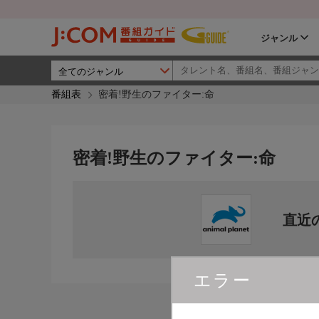
ジャンル
番組表
密着!野生のファイター:命
密着!野生のファイター:命
直近
エラー