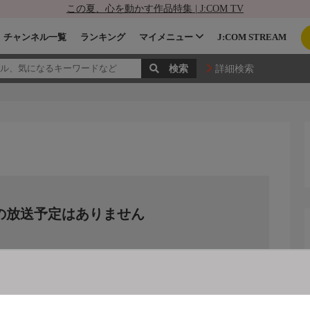
この夏、心を動かす作品特集 | J:COM TV
チャンネル一覧
ランキング
マイメニュー
J:COM STREAM
詳細検索
の放送予定はありません