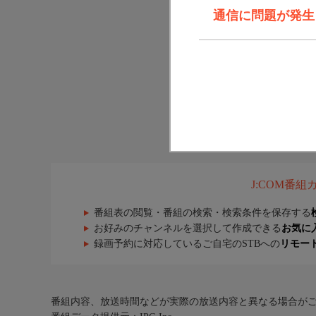
通信に問題が発生しま
J:COM番
番組表の閲覧・番組の検索・検索条件を保存する
お好みのチャンネルを選択して作成できる
お気に
録画予約に対応しているご自宅のSTBへの
リモー
番組内容、放送時間などが実際の放送内容と異なる場合が