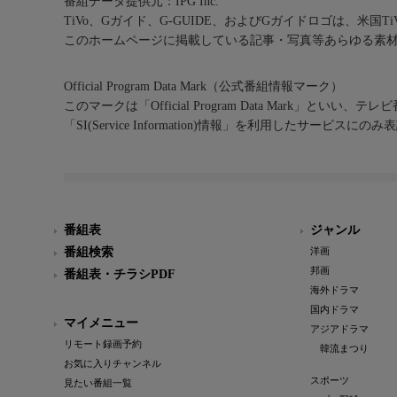
番組データ提供元：IPG Inc.
TiVo、Gガイド、G-GUIDE、およびGガイドロゴは、米国T
このホームページに掲載している記事・写真等あらゆる素
Official Program Data Mark（公式番組情報マーク）
このマークは「Official Program Data Mark」といい
「SI(Service Information)情報」を利用したサービ
番組表
ジャンル
番組検索
洋画
邦画
番組表・チラシPDF
海外ドラマ
国内ドラマ
マイメニュー
アジアドラマ
リモート録画予約
韓流まつり
お気に入りチャンネル
スポーツ
見たい番組一覧