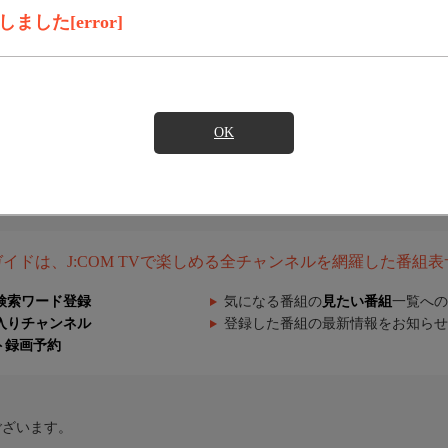
した[error]
OK
組ガイドは、J:COM TVで楽しめる全チャンネルを網羅した番組
検索ワード登録
気になる番組の
見たい番組
一覧への
入りチャンネル
登録した番組の最新情報をお知らせ
ト録画予約
ございます。