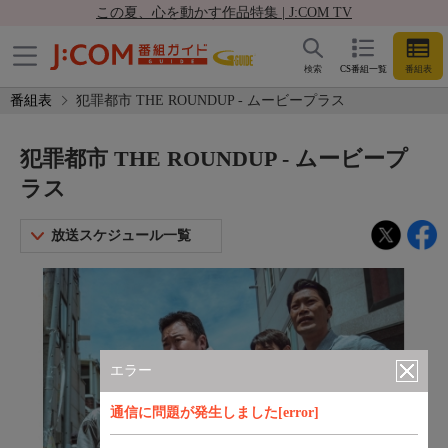
この夏、心を動かす作品特集 | J:COM TV
検索
CS番組一覧
番組表
番組表
犯罪都市 THE ROUNDUP - ムービープラス
犯罪都市 THE ROUNDUP - ムービープ
ラス
放送スケジュール一覧
エラー
通信に問題が発生しました[error]