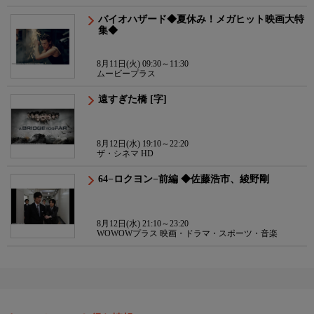
バイオハザード◆夏休み！メガヒット映画大特
集◆
8月11日(火) 09:30～11:30
ムービープラス
遠すぎた橋 [字]
8月12日(水) 19:10～22:20
ザ・シネマ HD
64−ロクヨン−前編 ◆佐藤浩市、綾野剛
8月12日(水) 21:10～23:20
WOWOWプラス 映画・ドラマ・スポーツ・音楽