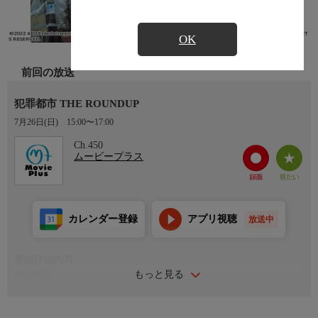
OK
前回の放送
犯罪都市 THE ROUNDUP
7月26日(日)
15:00〜17:00
Ch.450
ムービープラス
カレンダー登録
アプリ視聴
放送中
番組詳細内容
もっと見る
番組内容
韓国・衿川署の強行班に所属する怪物刑事マ・ソクトは、チョ
ン・イルマン班長と共に、逃亡した容疑者を引き取りにベトナム