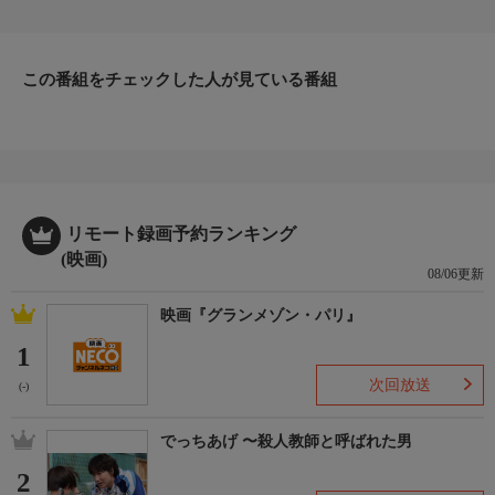
へと向かう。現地の容疑者から怪しい気配を感じた彼らは、秘密
裏に異国での捜査を開始。やがて、背後に残忍な凶悪犯罪を繰り
返すカン・ヘサンの存在を知る。(2022年：韓国)
監督
この番組をチェックした人が見ている番組
イ・サンヨン
出演者
マ・ドンソク／ソン・ソック／チェ・グィファ
リモート録画予約ランキング
(映画)
08/06更新
映画『グランメゾン・パリ』
1
次回放送
(-)
でっちあげ 〜殺人教師と呼ばれた男
2