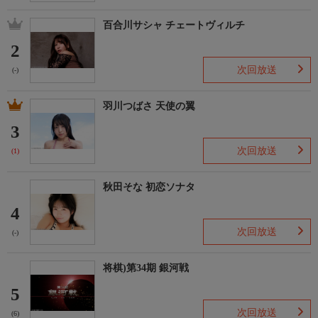
百合川サシャ チェートヴィルチ
2
次回放送
(-)
羽川つばさ 天使の翼
3
次回放送
(1)
秋田そな 初恋ソナタ
4
次回放送
(-)
将棋)第34期 銀河戦
5
次回放送
(6)