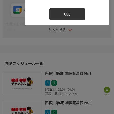
カレンダー登録
アプリ視聴
放送前
OK
番組詳細内容
もっと見る
16強-1
パク・ジョンファン九段 vs パク・ガンホ七段
解 説：イ・ヒソン九段
聞き手：イ・ユミン
放送スケジュール一覧
囲碁）第6期 韓国竜星戦 No.1
見
追
8/22(土)
22:00～00:00
囲碁・将棋チャンネル
囲碁）第6期 韓国竜星戦 No.2
見
追