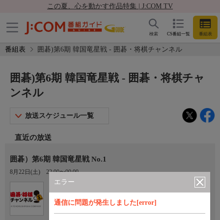
この夏、心を動かす作品特集 | J:COM TV
検索
CS番組一覧
番組表
番組表
囲碁)第6期 韓国竜星戦 - 囲碁・将棋チャンネル
囲碁)第6期 韓国竜星戦 - 囲碁・将棋チャ
ンネル
放送スケジュール一覧
直近の放送
囲碁）第6期 韓国竜星戦 No.1
8月22日(土)
22:00〜00:00
エラー
Ch.700
囲碁・将棋チャンネル
通信に問題が発生しました[error]