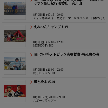
ッポン低山紀行 弥彦山・高川山
8月9日(日) 07:15～09:00
チャンネル銀河 歴史ドラマ・サスペンス・日本のうた
えみつんキャンプ！ #1
8月9日(日) 12:00～12:30
MONDOTV HD
[新]のべ竿ノトビラ 5 高橋哲也×福江島の海
8月9日(日) 21:00～22:00
釣りビジョンHD
嵐と松本 #249
8月10日(月) 20:00～21:00
スポーツライブ＋