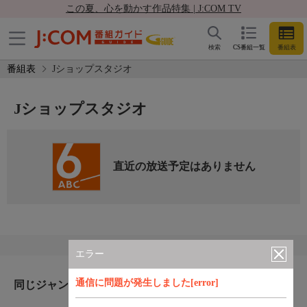
この夏、心を動かす作品特集 | J:COM TV
検索
CS番組一覧
番組表
番組表
Jショップスタジオ
Jショップスタジオ
直近の放送予定はありません
エラー
通信に問題が発生しました[error]
同じジャンルのおすすめ番組