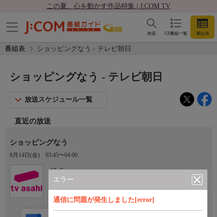
この夏、心を動かす作品特集 | J:COM TV
検索
CS番組一覧
番組表
番組表
ショッピングなう - テレビ朝日
ショッピングなう - テレビ朝日
放送スケジュール一覧
直近の放送
ショッピングなう
8月14日(金)
03:45〜04:00
Ch.5
テレビ朝日
エラー
通信に問題が発生しました[error]