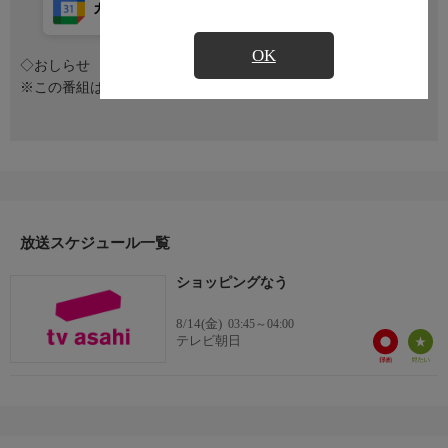
カレンダー登録
アプリ視聴
放送前
OK
◇おしらせ
※この番組は放送時間が変更になる場合があります
放送スケジュール一覧
ショッピングなう
8/14(金)
03:45～04:00
テレビ朝日