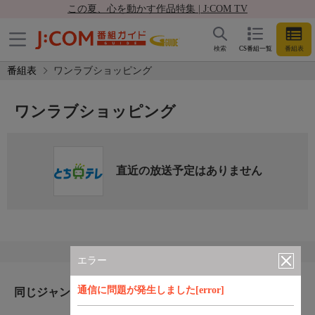
この夏、心を動かす作品特集 | J:COM TV
検索
CS番組一覧
番組表
番組表
ワンラブショッピング
ワンラブショッピング
直近の放送予定はありません
エラー
通信に問題が発生しました[error]
同じジャンルのおすすめ番組