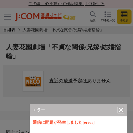
この夏、心を動かす作品特集 | J:COM TV
検索
CS番組一覧
番組表
番組表
人妻花園劇場「不貞な関係/兄嫁/結婚指輪」
人妻花園劇場「不貞な関係/兄嫁/結婚指
輪」
直近の放送予定はありません
エラー
通信に問題が発生しました[error]
同じジャンルのおすすめ番組