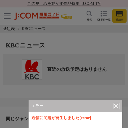
この夏、心を動かす作品特集 | J:COM TV
検索
CS番組一覧
番組表
番組表
KBCニュース
KBCニュース
直近の放送予定はありません
エラー
通信に問題が発生しました[error]
同じジャンルのおすすめ番組