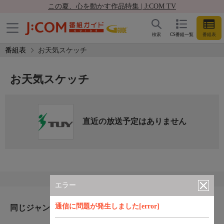
この夏、心を動かす作品特集 | J:COM TV
検索
CS番組一覧
番組表
番組表
お天気スケッチ
お天気スケッチ
直近の放送予定はありません
エラー
通信に問題が発生しました[error]
同じジャンルのおすすめ番組