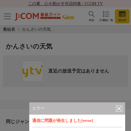
この夏、心を動かす作品特集 | J:COM TV
検索
CS番組一覧
番組表
番組表
かんさいの天気
かんさいの天気
直近の放送予定はありません
エラー
通信に問題が発生しました[error]
同じジャンルのおすすめ番組