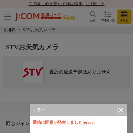
この夏、心を動かす作品特集 | J:COM TV
検索
CS番組一覧
番組表
番組表
STVお天気カメラ
STVお天気カメラ
直近の放送予定はありません
エラー
通信に問題が発生しました[error]
同じジャンルのおすすめ番組