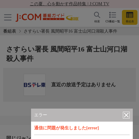
この夏、心を動かす作品特集 | J:COM TV
検索
CS番組一覧
番組表
番組表
さすらい署長 風間昭平16 富士山河口湖殺人事件
さすらい署長 風間昭平16 富士山河口湖
殺人事件
直近の放送予定はありません
エラー
通信に問題が発生しました[error]
同じジャンルのおすすめ番組