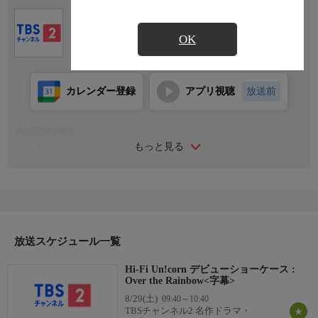
Ch.556
TBSチャンネル2 名作ドラマ・スポ
OK
ーツ・アニメ
カレンダー登録
アプリ視聴
放送前
番組詳細内容
もっと見る
出演者
Hi-Fi Un!corn
番組内容
『THE IDOL BAND ： BOY’S BATTLE』で優勝したHi-Fi
Un!cornのデビューショーケースをお届け！デビュー曲「Over the
Rainbow」を披露するほか、Hi-Fi Un!cornのプロデューサーであ
るジョン・ヨンファ（CNBLUE）がゲスト出演。Hi-Fi Un!cornが
放送スケジュール一覧
世界へ羽ばたく第一歩を、ぜひご覧ください。
Hi-Fi Un!corn デビューショーケース :
番組概要
Over the Rainbow<字幕>
全1話
8/29(土)
09:40～10:40
制作
TBSチャンネル2 名作ドラマ・