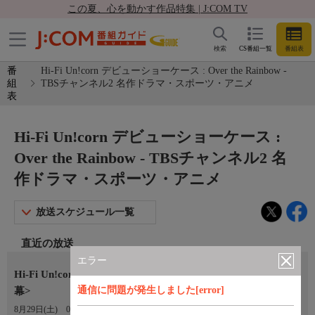
この夏、心を動かす作品特集 | J:COM TV
検索
CS番組一覧
番組表
番
Hi-Fi Un!corn デビューショーケース : Over the Rainbow -
組
TBSチャンネル2 名作ドラマ・スポーツ・アニメ
表
Hi-Fi Un!corn デビューショーケース :
Over the Rainbow - TBSチャンネル2 名
作ドラマ・スポーツ・アニメ
放送スケジュール一覧
直近の放送
エラー
Hi-Fi Un!corn デビューショーケース : Over the Rainbow<字
通信に問題が発生しました[error]
幕>
8月29日(土)
09:40〜10:40