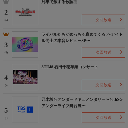
列車で旅する歌謡曲
2
次回放送
(5)
ライバルたちがめっちゃ褒めてくる!〜アイド
ル同士の本音レビューSP〜
3
次回放送
(8)
STU48 石田千穂卒業コンサート
4
次回放送
(-)
乃木坂46アンダードキュメンタリー〜40thSG
アンダーライブ舞台裏〜
5
次回放送
(-)