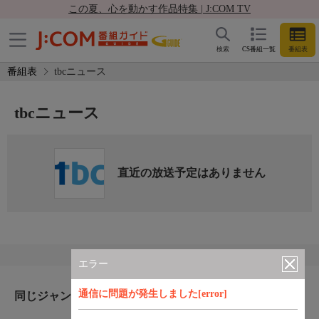
この夏、心を動かす作品特集 | J:COM TV
検索
CS番組一覧
番組表
番組表
tbcニュース
tbcニュース
直近の放送予定はありません
エラー
通信に問題が発生しました[error]
同じジャンルのおすすめ番組