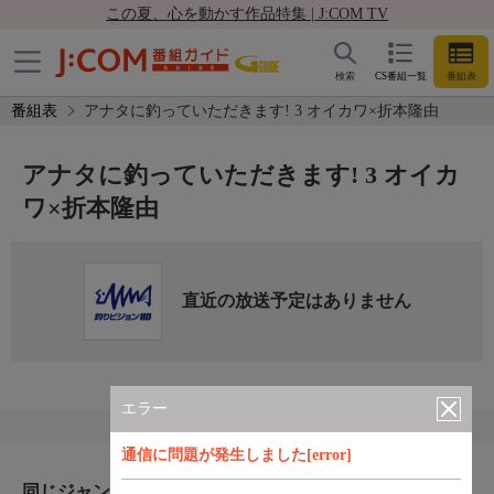
この夏、心を動かす作品特集 | J:COM TV
検索
CS番組一覧
番組表
番組表
アナタに釣っていただきます! 3 オイカワ×折本隆由
アナタに釣っていただきます! 3 オイカ
ワ×折本隆由
直近の放送予定はありません
エラー
通信に問題が発生しました[error]
同じジャンルのおすすめ番組