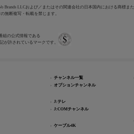
iVo Brands LLCおよび／またはその関連会社の日本国内における商標
材の無断複写・転載を禁じます。
、テレビ番組の公式情報である
スにのみ表記が許されているマークです。
チャンネル一覧
オプションチャンネル
J:テレ
J:COMチャンネル
ケーブル4K