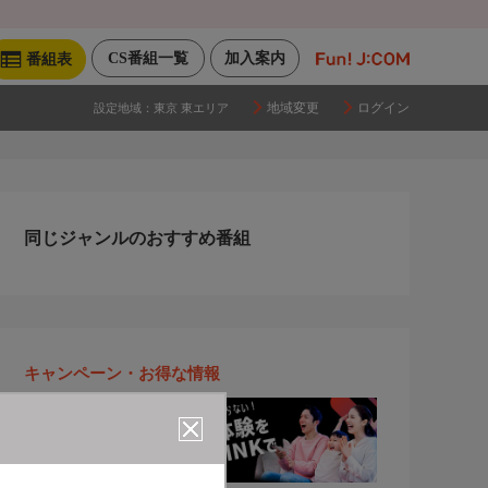
CS番組一覧
加入案内
番組表
地域変更
ログイン
設定地域：
東京 東エリア
同じジャンルのおすすめ番組
キャンペーン・お得な情報