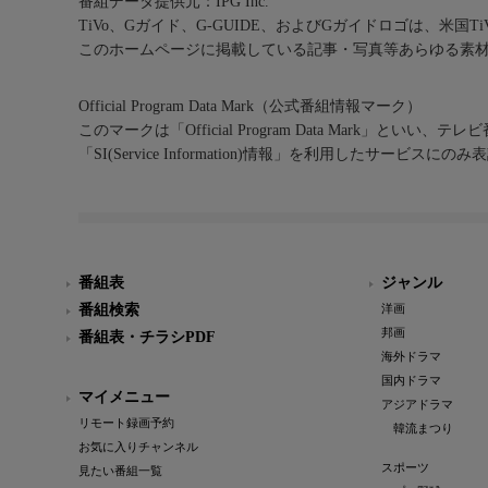
番組データ提供元：IPG Inc.
TiVo、Gガイド、G-GUIDE、およびGガイドロゴは、米国T
このホームページに掲載している記事・写真等あらゆる素
Official Program Data Mark（公式番組情報マーク）
このマークは「Official Program Data Mark」といい
「SI(Service Information)情報」を利用したサービ
番組表
ジャンル
番組検索
洋画
邦画
番組表・チラシPDF
海外ドラマ
国内ドラマ
マイメニュー
アジアドラマ
リモート録画予約
韓流まつり
お気に入りチャンネル
スポーツ
見たい番組一覧