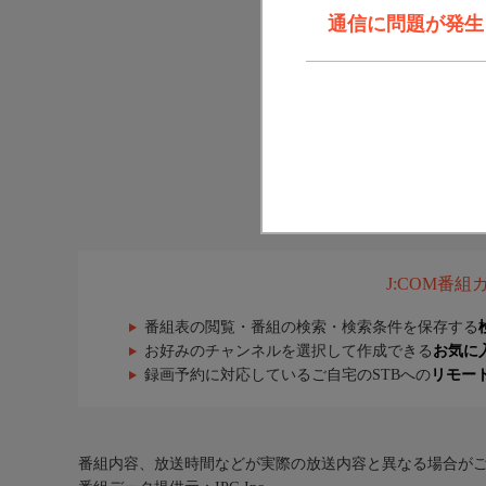
通信に問題が発生しま
J:COM番
番組表の閲覧・番組の検索・検索条件を保存する
お好みのチャンネルを選択して作成できる
お気に
録画予約に対応しているご自宅のSTBへの
リモー
番組内容、放送時間などが実際の放送内容と異なる場合が