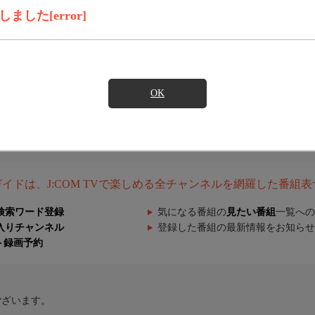
した[error]
OK
組ガイドは、J:COM TVで楽しめる全チャンネルを網羅した番組
検索ワード登録
気になる番組の
見たい番組
一覧への
入りチャンネル
登録した番組の最新情報をお知らせ
ト録画予約
ございます。