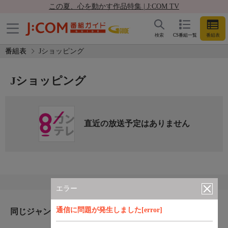
この夏、心を動かす作品特集 | J:COM TV
検索
CS番組一覧
番組表
番組表
Jショッピング
Jショッピング
直近の放送予定はありません
エラー
通信に問題が発生しました[error]
同じジャンルのおすすめ番組