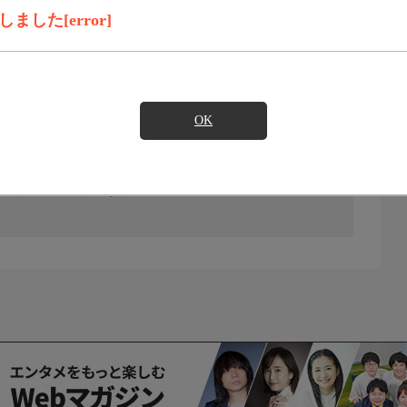
した[error]
OK
の放送予定はありません