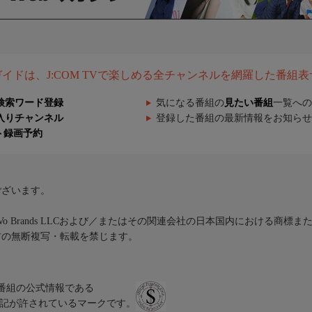
組ガイドは、J:COM TVで楽しめる全チャンネルを網羅した番組
検索ワード登録
気になる番組の
見たい番組
一覧への
入りチャンネル
登録した番組の最新情報をお知らせ
ト録画予約
ございます。
iVo Brands LLCおよび／またはその関連会社の日本国内における商標
材の無断複写・転載を禁じます。
、テレビ番組の公式情報である
スにのみ表記が許されているマークです。