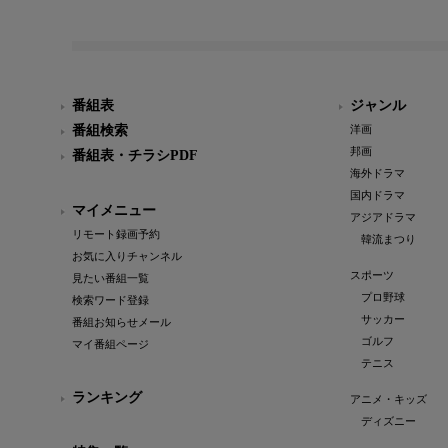
番組表
ジャンル
番組検索
洋画
邦画
番組表・チラシPDF
海外ドラマ
国内ドラマ
マイメニュー
アジアドラマ
リモート録画予約
韓流まつり
お気に入りチャンネル
スポーツ
見たい番組一覧
プロ野球
検索ワード登録
サッカー
番組お知らせメール
ゴルフ
マイ番組ページ
テニス
ランキング
アニメ・キッズ
ディズニー