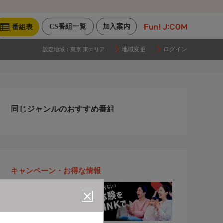
CS番組一覧
加入案内
番組表
地域変更
ログイン
設定地域：
東京 東エリア
同じジャンルのおすすめ番組
キャンペーン・お得な情報