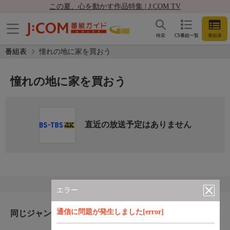
この夏、心を動かす作品特集 | J:COM TV
検索
CS番組一覧
番組表
番組表
憧れの地に家を買おう
憧れの地に家を買おう
直近の放送予定はありません
エラー
通信に問題が発生しました[error]
同じジャンルのおすすめ番組