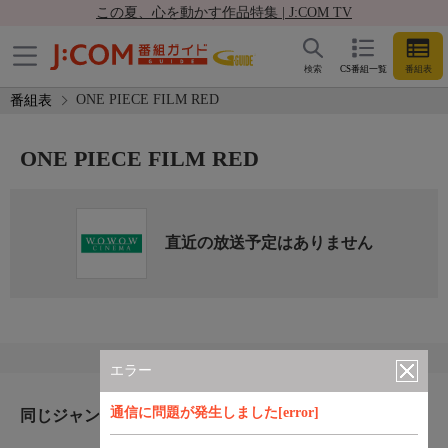
この夏、心を動かす作品特集 | J:COM TV
検索
CS番組一覧
番組表
ONE PIECE FILM RED
番組表
ONE PIECE FILM RED
直近の放送予定はありません
エラー
通信に問題が発生しました[error]
同じジャンルのおすすめ番組